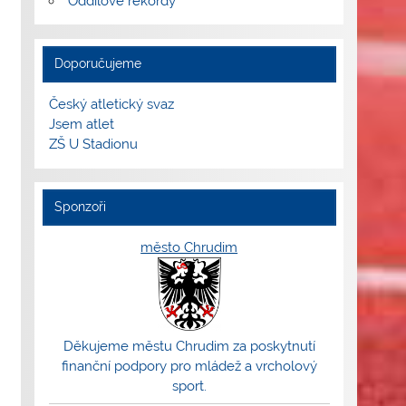
Oddílové rekordy
Doporučujeme
Český atletický svaz
Jsem atlet
ZŠ U Stadionu
Sponzoři
město Chrudim
Děkujeme městu Chrudim za poskytnutí
finanční podpory pro mládež a vrcholový
sport.