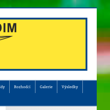
ídy
Rozhodčí
Galerie
Výsledky