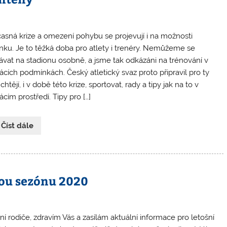
asná krize a omezení pohybu se projevují i na možnosti
inku. Je to těžká doba pro atlety i trenéry. Nemůžeme se
ávat na stadionu osobně, a jsme tak odkázáni na trénování v
cích podmínkách. Český atletický svaz proto připravil pro ty
 chtějí, i v době této krize, sportovat, rady a tipy jak na to v
cím prostředí. Tipy pro […]
 Číst dále
kou sezónu 2020
ní rodiče, zdravím Vás a zasílám aktuální informace pro letošní