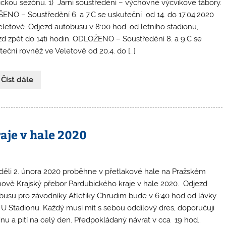
tickou sezónu. 1) Jarní soustředění – výchovně výcvikové tábory.
ENO – Soustředění 6. a 7.C se uskuteční od 14. do 17.04.2020
eletově. Odjezd autobusu v 8:00 hod. od letního stadionu,
ezd zpět do 14ti hodin. ODLOŽENO – Soustředění 8. a 9.C se
teční rovněž ve Veletově od 20.4. do […]
 Číst dále
aje v hale 2020
děli 2. února 2020 proběhne v přetlakové hale na Pražském
hově Krajský přebor Pardubického kraje v hale 2020. Odjezd
busu pro závodníky Atletiky Chrudim bude v 6:40 hod od lávky
 U Stadionu. Každý musí mít s sebou oddílový dres, doporučuji
inu a pití na celý den. Předpokládaný návrat v cca 19 hod..