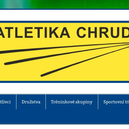
tlivci
Družstva
Tréninkové skupiny
Sportovní tř