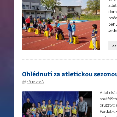
atle
dome
počas
běhu
Jedn
>>
Ohlédnutí za atletickou sezono
18.12.2018
Atletická 
soutěžích
družstvo 
Pardubick