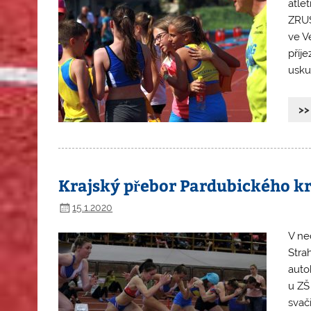
atle
ZRUŠ
ve V
příj
usku
>>
Krajský přebor Pardubického kr
15.1.2020
V ne
Stra
auto
u ZŠ
svač