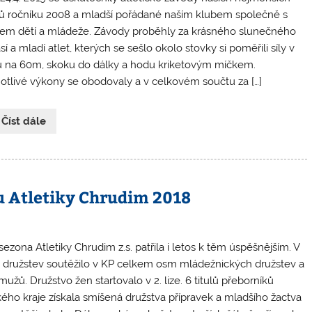
tů ročníku 2008 a mladší pořádané naším klubem společně s
m dětí a mládeže. Závody proběhly za krásného slunečného
í a mladí atlet, kterých se sešlo okolo stovky si poměřili síly v
 na 60m, skoku do dálky a hodu kriketovým míčkem.
otlivé výkony se obodovaly a v celkovém součtu za […]
 Číst dále
u Atletiky Chrudim 2018
sezona Atletiky Chrudim z.s. patřila i letos k těm úspěšnějším. V
 družstev soutěžilo v KP celkem osm mládežnických družstev a
mužů. Družstvo žen startovalo v 2. lize. 6 titulů přeborníků
ého kraje získala smíšená družstva přípravek a mladšího žactva