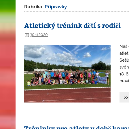
Rubrika:
Přípravky
Atletický trénink dětí s rodiči
30.6.2020
Náš 
atle
Sešlo
svéh
18. 6
prav
>>
Tréninky pro atlety v době kar