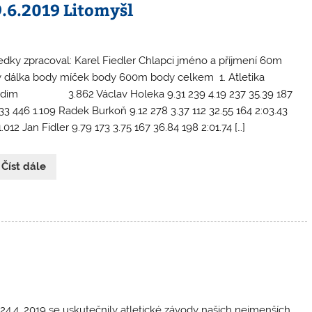
9.6.2019 Litomyšl
edky zpracoval: Karel Fiedler Chlapci jméno a příjmení 60m
 dálka body míček body 600m body celkem 1. Atletika
dim 3.862 Václav Holeka 9.31 239 4.19 237 35.39 187
.33 446 1.109 Radek Burkoň 9.12 278 3.37 112 32.55 164 2:03.43
.012 Jan Fidler 9.79 173 3.75 167 36.84 198 2:01.74 […]
 Číst dále
24.4. 2019 se uskutečnily atletické závody našich nejmenších