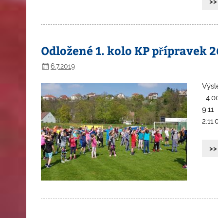
>>
Odložené 1. kolo KP přípravek 
6.7.2019
Výsl
4.00
9.11
2:11
>>