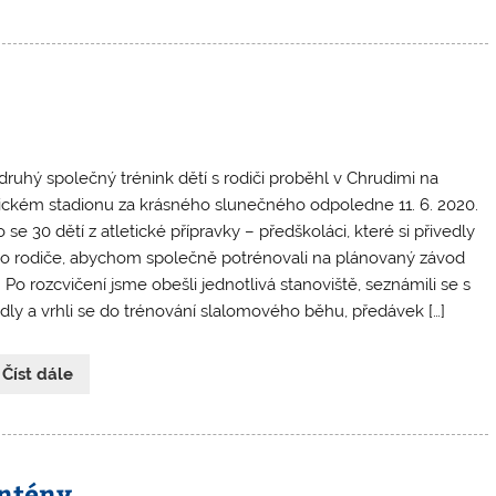
druhý společný trénink dětí s rodiči proběhl v Chrudimi na
tickém stadionu za krásného slunečného odpoledne 11. 6. 2020.
 se 30 dětí z atletické přípravky – předškoláci, které si přivedly
o rodiče, abychom společně potrénovali na plánovaný závod
. Po rozcvičení jsme obešli jednotlivá stanoviště, seznámili se s
idly a vrhli se do trénování slalomového běhu, předávek […]
 Číst dále
antény