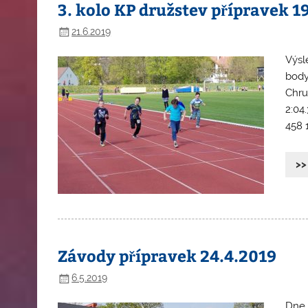
3. kolo KP družstev přípravek 1
21.6.2019
Výsl
body
Chru
2:04
458 1
>>
Závody přípravek 24.4.2019
6.5.2019
Dne 