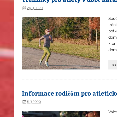
29.3.2020
Souč
trén
potk
domá
kteří
domá
>>
Informace rodičům pro atletic
6.3.2020
Váže