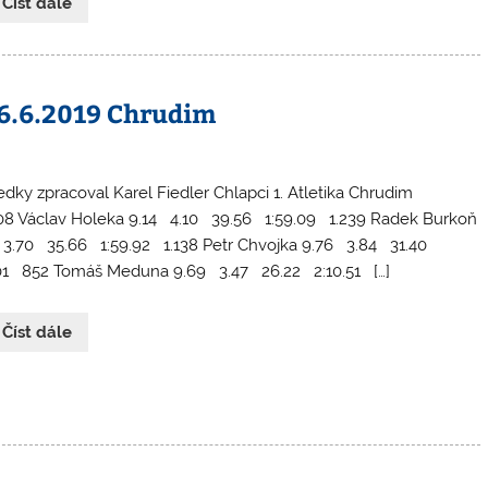
 Číst dále
26.6.2019 Chrudim
edky zpracoval Karel Fiedler Chlapci 1. Atletika Chrudim
8 Václav Holeka 9.14 4.10 39.56 1:59.09 1.239 Radek Burkoň
 3.70 35.66 1:59.92 1.138 Petr Chvojka 9.76 3.84 31.40
.01 852 Tomáš Meduna 9.69 3.47 26.22 2:10.51 […]
 Číst dále