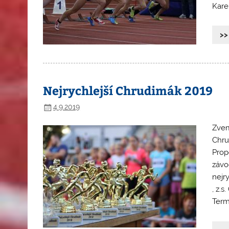
Kare
>>
Nejrychlejší Chrudimák 2019
4.9.2019
Zvem
Chru
Prop
závo
nejr
, z.s
Termí