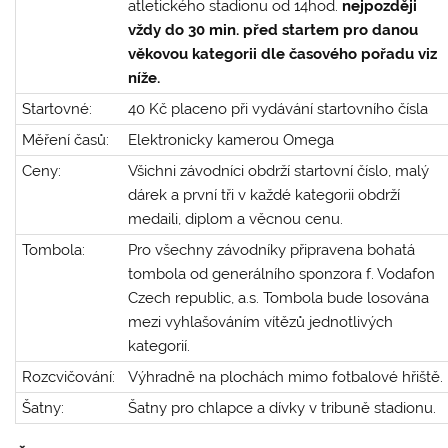
atletického stadionu od 14hod.
nejpozději
vždy do 30 min. před startem pro danou
věkovou kategorii dle časového pořadu viz
níže.
Startovné:
40 Kč placeno při vydávání startovního čísla
Měření časů:
Elektronicky kamerou Omega
Ceny:
Všichni závodníci obdrží startovní číslo, malý
dárek a první tři v každé kategorii obdrží
medaili, diplom a věcnou cenu.
Tombola:
Pro všechny závodníky připravena bohatá
tombola od generálního sponzora f. Vodafon
Czech republic, a.s. Tombola bude losována
mezi vyhlašováním vítězů jednotlivých
kategorií.
Rozcvičování:
Výhradně na plochách mimo fotbalové hřiště.
Šatny:
Šatny pro chlapce a dívky v tribuně stadionu.