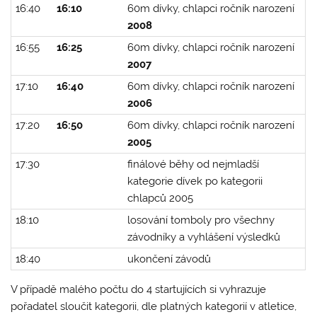
16:40
16:10
60m dívky, chlapci ročník narození
2008
16:55
16:25
60m dívky, chlapci ročník narození
2007
17:10
16:40
60m dívky, chlapci ročník narození
2006
17:20
16:50
60m dívky, chlapci ročník narození
2005
17:30
finálové běhy od nejmladší
kategorie dívek po kategorii
chlapců 2005
18:10
losování tomboly pro všechny
závodníky a vyhlášení výsledků
18:40
ukončení závodů
V případě malého počtu do 4 startujících si vyhrazuje
pořadatel sloučit kategorii, dle platných kategorií v atletice,