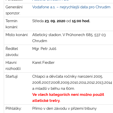
Generální
Vodafone a.s. – nejrychlejší data pro Chrudim
sponzor:
Termín
Středa
23. 09. 2020
od
15:00 hod.
konání:
Místo konání:
Atletický stadion, V Průhonech 685, 537 03
Chrudim
Ředitel
Mgr. Petr Juliš
závodu:
Hlavní
Karel Fiedler
rozhodčí:
Startují:
Chlapci a děvčata ročníky narození 2005,
2006,2007,2008,2009,2010,2011,2012,2013,2014
a mladší v běhu na 60m.
Ve všech kategoriích není možno použít
atletické tretry.
Přihlášky:
Přímo v den závodu v přízemí tribuny