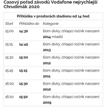
Časový pořad závodů Vodafone nejrychlejší
Chrudimák 2020
Přihláška v prostorách stadionu od 14 hod.
Start
Přihláška do
Kategorie
15:00
14:30
60m dívky, chlapci ročník narození
2014
mladší
15:15
14:45
60m dívky, chlapci ročník narození
2013
15:30
15:00
60m dívky, chlapci ročník narození
2012
15:45
15:15
60m dívky, chlapci ročník narození
2011
16:00
15:30
60m dívky, chlapci ročník narození
2010
16:20
15:50
60m dívky, chlapci ročník narození
2009