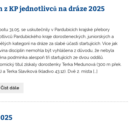
 z KP jednotlivců na dráze 2025
botu 31.05. se uskutečnily v Pardubicích krajské přebory
otlivců Pardubického kraje dorosteneckých, juniorských a
lých kategorií na dráze za slabé účasti startujících. Více jak
vina disciplín nemohla být vyhlášena z důvodu, že nebyla
ěna podmínka alespoň tří startujících ze dvou oddílů.
ornický titul získaly dorostenky Terka Medunová (300 m přek.
) a Terka Slavíková (kladivo 43.12). Dvě 2. místa […]
 Číst dále
2025