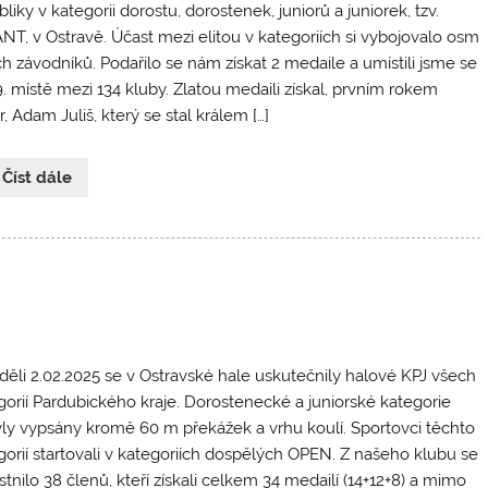
liky v kategorii dorostu, dorostenek, juniorů a juniorek, tzv.
NT, v Ostravě. Účast mezi elitou v kategoriích si vybojovalo osm
ch závodníků. Podařilo se nám získat 2 medaile a umístili jsme se
9. místě mezi 134 kluby. Zlatou medaili získal, prvním rokem
r, Adam Juliš, který se stal králem […]
 Číst dále
děli 2.02.2025 se v Ostravské hale uskutečnily halové KPJ všech
gorií Pardubického kraje. Dorostenecké a juniorské kategorie
ly vypsány kromě 60 m překážek a vrhu koulí. Sportovci těchto
gorií startovali v kategoriích dospělých OPEN. Z našeho klubu se
tnilo 38 členů, kteří získali celkem 34 medailí (14+12+8) a mimo