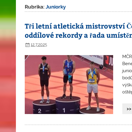
Rubrika:
Juniorky
Tři letní atletická mistrovství 
oddílové rekordy a řada umístěn
12.7.2025
MČR 
Bene
juni
bodů
výšk
oště
>>