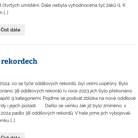
 8 čtvrtých umístění. Dále nebyla vyhodnocena tyč žáků (1. K.
 […]
 Číst dále
 rekordech
2024, co se týče oddílových rekordů, byl velmi úspěšný. Bylo
onáno 38 oddílových rekordů (v roce 2023 jich bylo překonáno
napříč 9 kategoriemi. Pojďme se podívat zblízka na nové oddílové
rdy i jejich pozadí. Dařilo se venku Jak již bylo zmíněno, v
 2024 padlo 38 oddílových rekordů. V hale jsme jich vybojovali
enku […]
 Číst dále