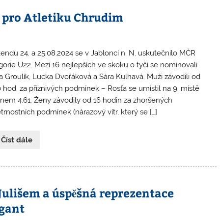
et pro Atletiku Chrudim
kendu 24. a 25.08.2024 se v Jablonci n. N. uskutečnilo MČR
gorie U22. Mezi 16 nejlepších ve skoku o tyči se nominovali
a Groulík, Lucka Dvořáková a Sára Kulhavá. Muži závodili od
0 hod. za příznivých podmínek – Rosťa se umístil na 9. místě
nem 4.61. Ženy závodily od 16 hodin za zhoršených
trnostních podmínek (nárazový vítr, který se […]
 Číst dále
Julišem a úspěšná reprezentace
gant