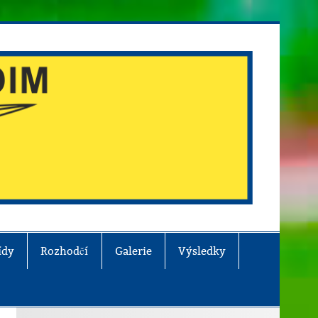
ídy
Rozhodčí
Galerie
Výsledky