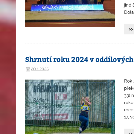
jiné
Dolan
>>
Shrnutí roku 2024 v oddílových
20.1.2025
Rok 
přek
33) 
reko
roce
17, v
>>