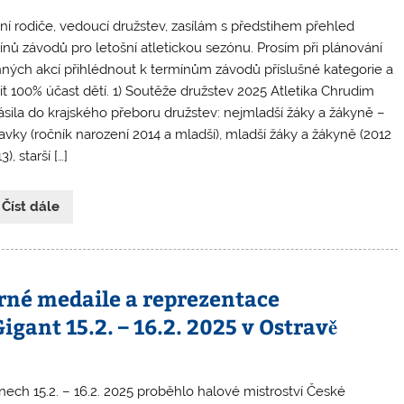
ní rodiče, vedoucí družstev, zasílám s předstihem přehled
ínů závodů pro letošní atletickou sezónu. Prosím při plánování
nných akcí přihlédnout k termínům závodů příslušné kategorie a
tit 100% účast dětí. 1) Soutěže družstev 2025 Atletika Chrudim
lásila do krajského přeboru družstev: nejmladší žáky a žákyně –
ravky (ročník narození 2014 a mladší), mladší žáky a žákyně (2012
3), starší […]
 Číst dále
brné medaile a reprezentace
ant 15.2. – 16.2. 2025 v Ostravě
nech 15.2. – 16.2. 2025 proběhlo halové mistroství České