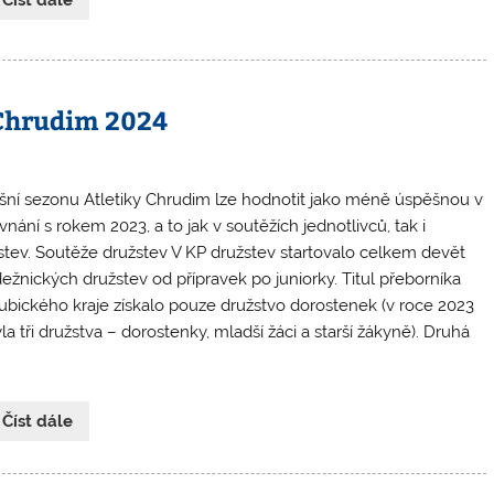
 Chrudim 2024
šní sezonu Atletiky Chrudim lze hodnotit jako méně úspěšnou v
nání s rokem 2023, a to jak v soutěžích jednotlivců, tak i
stev. Soutěže družstev V KP družstev startovalo celkem devět
ežnických družstev od přípravek po juniorky. Titul přeborníka
ubického kraje získalo pouze družstvo dorostenek (v roce 2023
la tři družstva – dorostenky, mladší žáci a starší žákyně). Druhá
 Číst dále