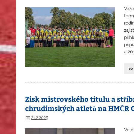
Váže
term
rodi
zajis
přih
příp
a 201
>>
Zisk mistrovského titulu a stří
chrudimských atletů na HMČR Gig
21.2.2025
Ve d