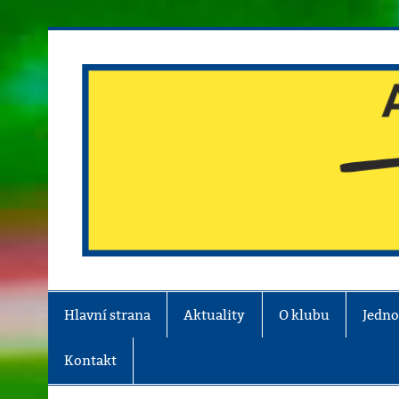
Skip
to
content
Atletika Chrudim
Hlavní strana
Aktuality
O klubu
Jedno
Kontakt