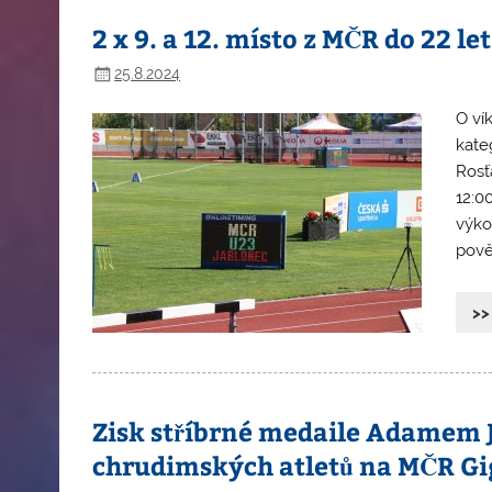
2 x 9. a 12. místo z MČR do 22 l
25.8.2024
O ví
kate
Rosť
12:0
výko
pově
>>
Zisk stříbrné medaile Adamem 
chrudimských atletů na MČR Gi