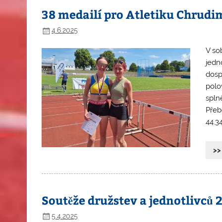
38 medailí pro Atletiku Chrudim
4.6.2025
V so
jedn
dospě
polo
spln
Přeb
44.34
>>
Soutěže družstev a jednotlivců 
5.4.2025