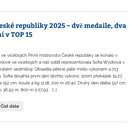
České republiky 2025 – dvě medaile, dva
í v TOP 15
ve vícebojích První mistrovství České republiky se konalo v
šově ve vícebojích a náš oddíl reprezentovala Sofia Wydrová v
orském sedmiboji. Obsadila pěkné páté místo výkonem 4.713
. Sofia dosáhla první den těchto výkonů: 100m překážek 15,27,
a 152 cm, koule 4 kg 11.18, 200 m 26,40. Druhý den dálka 517 cm,
p 36,93 m, 800 m 2:27,93. […]
 Číst dále