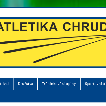
tlivci
Družstva
Tréninkové skupiny
Sportovní tř