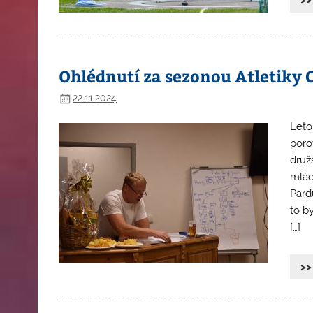
Ohlédnutí za sezonou Atletiky
22.11.2024
Leto
porov
druž
mlád
Pard
to by
[…]
>>