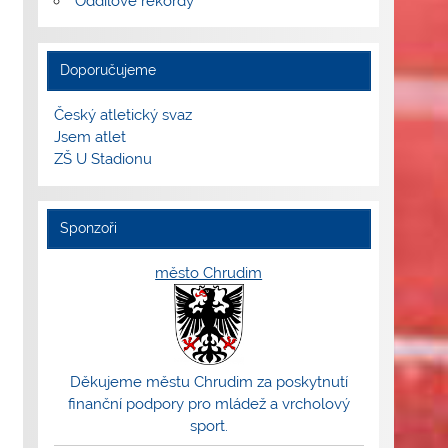
Oddílové rekordy
Doporučujeme
Český atletický svaz
Jsem atlet
ZŠ U Stadionu
Sponzoři
město Chrudim
Děkujeme městu Chrudim za poskytnutí
finanční podpory pro mládež a vrcholový
sport.