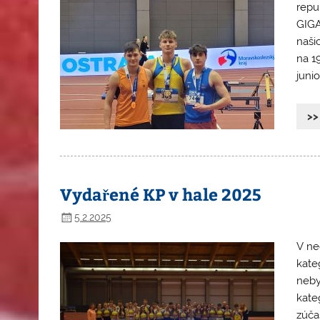
repub
GIGA
naši
na 1
junio
>>
Vydařené KP v hale 2025
5.2.2025
V ne
kate
neby
kate
zúčas