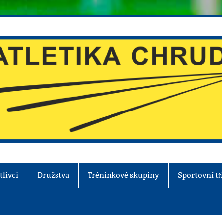
tlivci
Družstva
Tréninkové skupiny
Sportovní tř