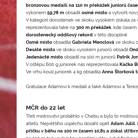
bronzovou medaili na 110 m překážek juniorů čas
výkonem
59,78 m
obsadil
osmé místo
a vytvořil no
V kategorii dorostenek ve skoku vysokém získala z
reprezentovala také na
300 m překážek
, kde čase
dorostenecký oddílový rekord
v této disciplíně.
Osmé místo
obsadila
Gabriela Menclová
ve skoku o
Desáté místo
ve skoku vysokém juniorů obsadil
Ond
Jedenácté místo
obsadil na 100 m juniorů
Patrik Jo
V oštěpu 600 g juniorek nás reprezentovala
Kačka B
Ve vrhu koulí juniorek 4 kg obsadila
Anna Štorková t
Gratulace Adamovi k medaili a také Adamovi a Tereze
MČR do 22 let
Třetí mistrovství proběhlo v Chebu a bylo to mistrovs
atletů. Největšího úspěchu dosáhl opět
Adam Juliš
,
příčku v běhu na 100 m
časem 10,81 a získal stříb