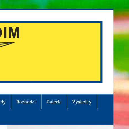
ídy
Rozhodčí
Galerie
Výsledky