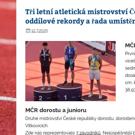
Tři letní atletická mistrovství 
oddílové rekordy a řada umístěn
12.7.2025
MČR
Prvn
více
sedm
dosá
cm, 
36,9
MČR dorostu a junioru
Druhé mistrovství České republiky dorostu, dorostene
Vítkovicích.
Zde nás reprezentovalo
7 závodníků
. Nejúspěšnější 