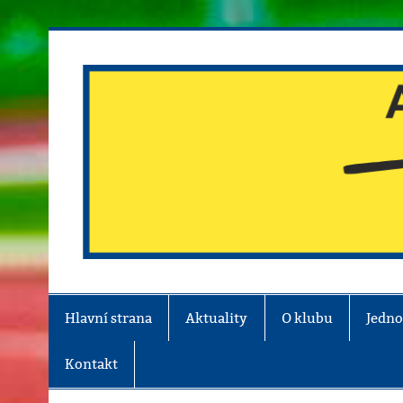
Skip
to
content
Atletika Chrudim
Hlavní strana
Aktuality
O klubu
Jedno
Kontakt