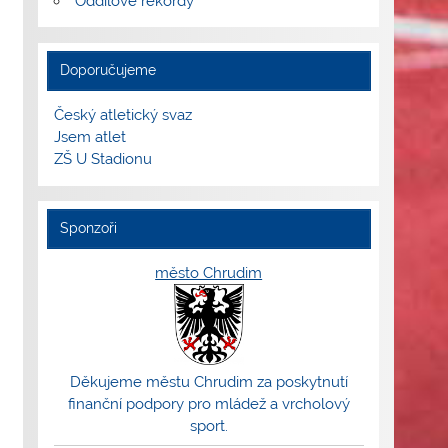
Oddílové rekordy
Doporučujeme
Český atletický svaz
Jsem atlet
ZŠ U Stadionu
Sponzoři
město Chrudim
Děkujeme městu Chrudim za poskytnutí
finanční podpory pro mládež a vrcholový
sport.