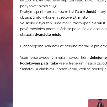
na 100 m byly ovlivněny nepřízní větru, když finálový
pohybovat okolo 10,50.
Druhým sprinterem na 100 m byl
Patrik Jonáš
, kter
obsadil tímto výkonem celkově
13. místo
.
Ve skoku o tyči žen, jsme měli v zastoupení
Sárou K
povětrnostních podmínkách se pokoušela o osobní r
obsadila
dvanácté místo
.
Blahopřejeme Adamovi ke stříbrné medaili a přejeme 
Všem výše uvedeným našim závodníkům
děkujeme
Poděkování patří také
všem trenérům našich závodník
Slanařovi a Vladislavu Končickému, kteří se podílejí n