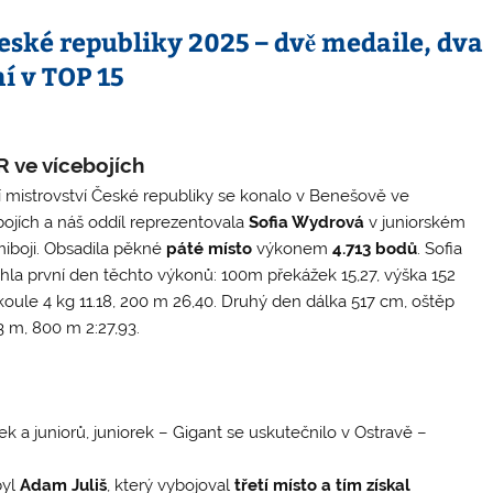
České republiky 2025 – dvě medaile, dva
í v TOP 15
 ve vícebojích
í mistrovství České republiky se konalo v Benešově ve
bojích a náš oddíl reprezentovala
Sofia Wydrová
v juniorském
iboji. Obsadila pěkné
páté místo
výkonem
4.713 bodů
. Sofia
hla první den těchto výkonů: 100m překážek 15,27, výška 152
koule 4 kg 11.18, 200 m 26,40. Druhý den dálka 517 cm, oštěp
3 m, 800 m 2:27,93.
k a juniorů, juniorek – Gigant se uskutečnilo v Ostravě –
byl
Adam Juliš
, který vybojoval
třetí místo
a tím získal