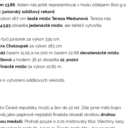
em 13,86
. Adam nás ještě reprezentoval v hodu oštěpem 800 g a
vý
juniorský oddílový rekord
.
a výkon 167 cm
šesté místo Tereza Medunová
. Tereza nás
m
43,93
obsadila
jedenácté místo
, ale taktéž vytvořila
 tyči juniorek za výkon 335 cm.
ra Chaloupek
za výkon 183 cm.
náš
časem 11,05 a na 200 m časem 22,68
devatenácté místo
.
ílková
a hodem 36.12 obsadila
12. pozici
.
řinácté místo
za výkon 10,82 m.
 k vytvoření oddílových rekordů.
tví České republiky mužů a žen do 22 let. Zde jsme měli trojici
 kdy jako papírově nejslabší finalista obsadil skvělou
druhou
rnou medaili
. Prohrál pouze o 0,01 mistrovský titul. Všechny časy