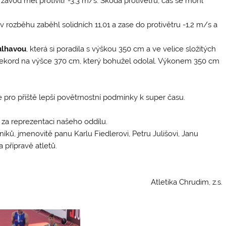
 závod měl protivítr -3,3 m/s. Škoda protivětru, čas se mohl
ý v rozběhu zaběhl solidních 11,01 a zase do protivětru -1,2 m/s a
ulhavou
, která si poradila s výškou 350 cm a ve velice složitých
ekord na výšce 370 cm, který bohužel odolal. Výkonem 350 cm
pro příště lepší povětrnostní podmínky k super času.
za reprezentaci našeho oddílu.
ů, jmenovitě panu Karlu Fiedlerovi, Petru Julišovi, Janu
a přípravě atletů.
Atletika Chrudim, z.s.