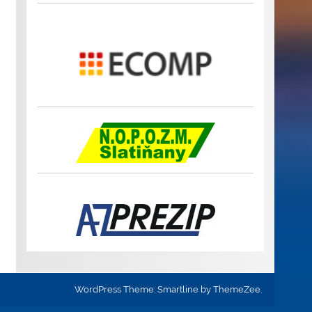
WordPress Theme: Smartline by ThemeZee.