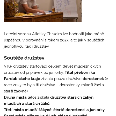
Letošní sezonu Atletiky Chrudim lze hodnotit jako méně
úspěšnou v porovnání s rokem 2023, a to jak v soutěžích
jednotlivců, tak i družstev.
Soutěže družstev
V KP družstev startovalo celkem
devět mládežnických
družstev
od přípravek po juniorky.
Titul přeborníka
Pardubického kraje
získalo pouze družstvo
dorostenek
(v
roce 2023 to byla tři družstva – dorostenky, mladší žáci a
starší žákyně).
Druhá místa
letos získala
družstva
starších žákyň,
mladších a starších žáků
.
Třetí místo mladší žákyně
,
čtvrté dorostenci a juniorky
.
Šesté místo přípravka dívek
,
chlapci bohužel