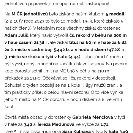
jednotlivců přípravek jsme opět neměli zastoupení!
Na
M ČR jednotlivců
bylo získáno naším klubem
5 medailí
(2+2+1). (V roce 2023 to bylo 10 medailí 1+5+4, které získalo 5
našich členů). V letošním roce všechny získal dorostenec
Adam Juliš
, který navíc vytvořil
čs. rekord v běhu na 200 m
v hale časem 21.38
. Dále získal
titul na 60 m v hale za 6.82
,
2x 2. místo v sedmiboji 5.442 b. a v hodu diskem (47.22)
a
3. místo ve skoku o tyči v hale (4.44)
. Jeho „úroda“ mohla
být vyšší, nebýt zranění na začátku hlavní sezony. Na prvním
kole dorostu splnil limit na ME U18 v běhu na 110 m
překážek za 13.90. Očekával se i čs. rekord v desetiboji.
Bohužel o týden později se na 1. kole II. ligy mužů zranil, a
tím prakticky přišel o celou hlavní sezonu. O to více vyniká
jeho 2. místo na M ČR dorostu v hodu diskem a 8. ve vrhu
koulí.
Čtvrtá místa
obsadily dorostenky
Gabriela Menclová
v tyči
v hale za
3.42
a
Tereza Medunová
ve výšce za
1.71
.
Dvě
5. místa
získala juniorka
Sára Kulhavá
v tyči (
v hale 3.49