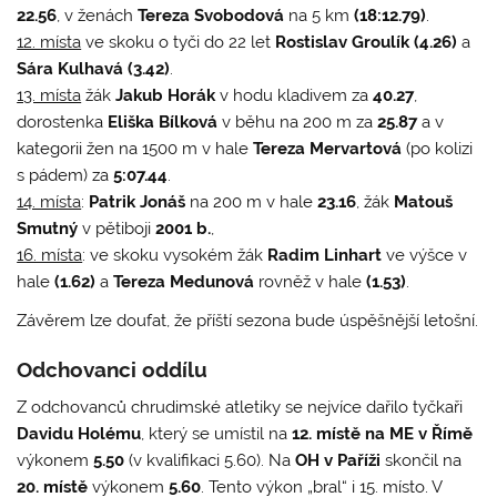
22.56
, v ženách
Tereza Svobodová
na 5 km
(18:12.79)
.
12. místa
ve skoku o tyči do 22 let
Rostislav Groulík (4.26)
a
Sára Kulhavá (3.42)
.
13. místa
žák
Jakub Horák
v hodu kladivem za
40.27
,
dorostenka
Eliška Bílková
v běhu na 200 m za
25.87
a v
kategorii žen na 1500 m v hale
Tereza Mervartová
(po kolizi
s pádem) za
5:07.44
.
14. místa
:
Patrik Jonáš
na 200 m v hale
23.16
, žák
Matouš
Smutný
v pětiboji
2001 b.
,
16. místa
: ve skoku vysokém žák
Radim Linhart
ve výšce v
hale
(1.62)
a
Tereza Medunová
rovněž v hale
(1.53)
.
Závěrem lze doufat, že příští sezona bude úspěšnější letošní.
Odchovanci oddílu
Z odchovanců chrudimské atletiky se nejvíce dařilo tyčkaři
Davidu Holému
, který se umístil na
12. místě na ME v Římě
výkonem
5.50
(v kvalifikaci 5.60). Na
OH v Paříži
skončil na
20. místě
výkonem
5.60
. Tento výkon „bral“ i 15. místo. V