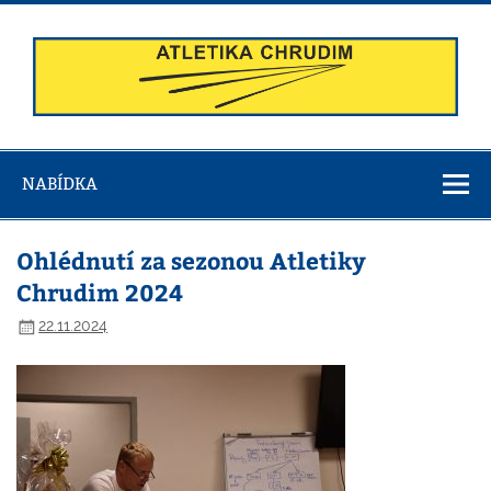
Skip
to
content
Atletika
Chrudim
NABÍDKA
Ohlédnutí za sezonou Atletiky
Chrudim 2024
22.11.2024