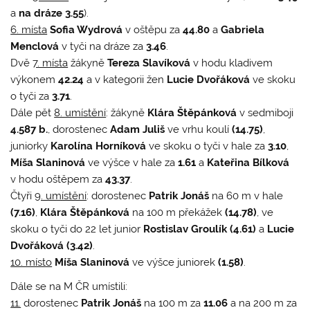
a
na dráze 3.55
).
6. místa
Sofia Wydrová
v oštěpu za
44.80
a
Gabriela
Menclová
v tyči na dráze za
3.46
.
Dvě
7. místa
žákyně
Tereza Slavíková
v hodu kladivem
výkonem
42.24
a v kategorii žen
Lucie Dvořáková
ve skoku
o tyči za
3.71
.
Dále pět
8. umístění
: žákyně
Klára Štěpánková
v sedmiboji
4.587 b.
, dorostenec
Adam Juliš
ve vrhu koulí
(14.75)
,
juniorky
Karolína Horníková
ve skoku o tyči v hale za
3.10
,
Míša Slaninová
ve výšce v hale za
1.61
a
Kateřina Bílková
v hodu oštěpem za
43.37
.
Čtyři
9. umístění
: dorostenec
Patrik Jonáš
na 60 m v hale
(7.16)
,
Klára Štěpánková
na 100 m překážek
(14.78)
, ve
skoku o tyči do 22 let junior
Rostislav Groulík (4.61)
a
Lucie
Dvořáková (3.42)
.
10. místo
Míša Slaninová
ve výšce juniorek
(1.58)
.
Dále se na M ČR umístili:
11.
dorostenec
Patrik Jonáš
na 100 m za
11.06
a na 200 m za