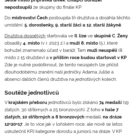
nepostoupili
ze skupiny do finále KP.
Do
mistrovství Čech
postoupila tři družstva a dosáhla těchto
umístění:
5. dorostenky, 9. starší žáci a 12. starší žákyně
.
Družstva dospělých
startovala ve
II. lize
ve
skupině C
.
Ženy
obsadily
4. místo
(v r. 2023 2.) a
muži 8. místo
(5.), které
bohužel znamenalo účast v baráži. Tam
muži
neuspěli
(8.
místo z 15 družstev) a
v příštím roce budou startovat v KP
.
Zde je nutné podotknout, že tento neúspěch lze přičíst
dlouhodobému zranění naší jedničky Adama Juliše a
absenci dalších členů družstva na jednotlivých kolech.
Soutěže jednotlivců
V
krajském přeboru
jednotlivců bylo získáno
74 medailí
(19
zlatých, 30 stříbrných a 25 bronzových). Z toho
v hale 7
zlatých, 10 stříbrných a 8 bronzových
medailí,
na dráze
12+20+17
. Je to více jak v loňském roce, ale nově se letos
uskutečnil KPJ kategorie dorostu a juniorů na dráze. V KP