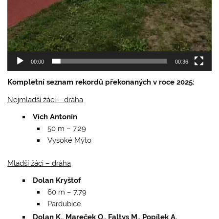
00:00
00:36
Kompletní seznam rekordů překonaných v roce 2025:
Nejmladší žáci – dráha
Vích Antonín
50 m – 7,29
Vysoké Mýto
Mladší žáci – dráha
Dolan Kryštof
60 m – 7,79
Pardubice
Dolan K., Mareček O., Faltys M., Popílek A.