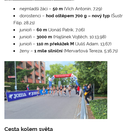
nejmladší žáci –
50 m
(Vích Antonín, 7,29)
dorostenci –
hod oštěpem 700 g – nový typ
(Šustr
Filip, 28,21)
junioři –
60 m
(Jonáš Patrik, 7,06)
junioři –
3000 m
(Hajšínek Vojtěch, 10:13,98)
junioři –
110 m překážek M
(Juliš Adam, 13,67)
ženy –
1 míle silniční
(Mervartová Tereza, 5:16,71)
Cesta kolem světa