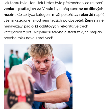
Jak tomu bylo i loni, tak i letos bylo překonáno více rekordů
venku – padlo jich 22
! V
hale
bylo přepsáno
12 oddílových
maxim
. Co se týče kategorií,
muži
pokořili
22 rekordů
napříč
všemi kategoriemi (od nejmladších po dospělé).
Ženy
na ně
nenavázaly, padlo
12 oddílových rekordů
ve třech
kategoriích z pěti. Nejmladší žákyně a starší žákyně mají do
nového roku novou motivaci!