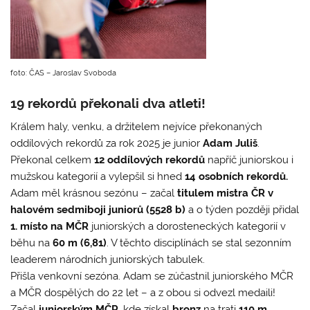
foto: ČAS – Jaroslav Svoboda
19 rekordů překonali dva atleti!
Králem haly, venku, a držitelem nejvíce překonaných
oddílových rekordů za rok 2025 je junior
Adam Juliš
.
Překonal celkem
12 oddílových rekordů
napříč juniorskou i
mužskou kategorií a vylepšil si hned
14 osobních rekordů.
Adam měl krásnou sezónu – začal
titulem mistra ČR v
halovém sedmiboji juniorů (5528 b)
a o týden později přidal
1. místo na MČR
juniorských a dorosteneckých kategorií v
běhu na
60 m (6,81)
. V těchto disciplínách se stal sezonním
leaderem národních juniorských tabulek.
Přišla venkovní sezóna. Adam se zúčastnil juniorského MČR
a MČR dospělých do 22 let – a z obou si odvezl medaili!
Začal
juniorským MČR
, kde získal
bronz
na trati
110 m