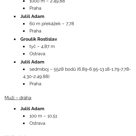
1000 m – 2:49,88
Praha
Juliš Adam
60 m překážek – 7,78
Praha
Groulík Rostislav
tyč – 4,87 m
Ostrava
Juliš Adam
sedmiboj – 5528 bodů (6,89-6.95-13.18-1.79-7,78-
4.30-2:49,88)
Praha
Muži – dráha
Juliš Adam
100 m – 10,51
Ostrava