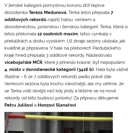
V ženské kategorii pomyslnou korunu drží teprve
dorostenka
Tereza Medunová
. Terka letos přepsala
7
oddílových rekordů
napříč halou, venkem a
dorosteneckou, juniorskou i ženskou kategorií. Terka, která si
letos překonala
12 osobních maxim
, letos vynikala v
překážkách a skoku vysokém. Už zkraje sezóny ukázala, jak
kvalitně je připravena. V hale na přeborech Pardubického
kraje hned přepsala 3 oddílové rekordy. Následovalo
vícebojařské MČR
, které jí přineslo krásné, byť nepopulární
4. místo v dorostenecké kategorii (3416 b)
. Hala byla vážně
šťastná – 6 ze 7 oddílových rekordů padlo právě zde.
Venkovní sezóna byla trochu náročnější, ale my věříme, že
se Terka vrátí silnější než kdy jindy a těšíme se na nové
rekordy od této budoucí juniorky! Za přípravu děkujeme
Petru Julišovi
a
Honzovi Slanařovi
.