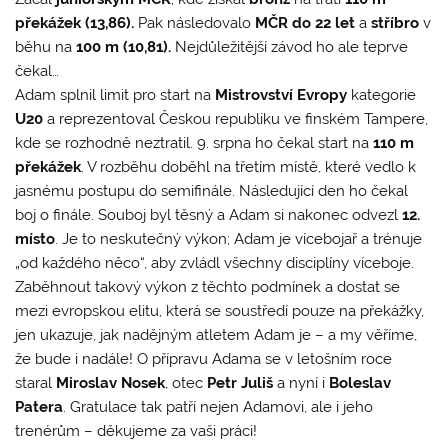
překážek (13,86).
Pak následovalo
MČR do 22 let
a
stříbro
v
běhu na
100 m (10,81).
Nejdůležitější závod ho ale teprve
čekal…
Adam splnil limit pro start na
Mistrovství Evropy
kategorie
U20
a reprezentoval Českou republiku ve finském Tampere,
kde se rozhodně neztratil. 9. srpna ho čekal start na
110 m
překážek
. V rozběhu doběhl na třetím místě, které vedlo k
jasnému postupu do semifinále. Následující den ho čekal
boj o finále. Souboj byl těsný a Adam si nakonec odvezl
12.
místo
. Je to neskutečný výkon; Adam je vícebojař a trénuje
„od každého něco“, aby zvládl všechny disciplíny víceboje.
Zaběhnout takový výkon z těchto podmínek a dostat se
mezi evropskou elitu, která se soustředí pouze na překážky,
jen ukazuje, jak nadějným atletem Adam je – a my věříme,
že bude i nadále! O přípravu Adama se v letošním roce
staral
Miroslav Nosek
, otec
Petr Juliš
a nyní i
Boleslav
Patera
. Gratulace tak patří nejen Adamovi, ale i jeho
trenérům – děkujeme za vaši práci!