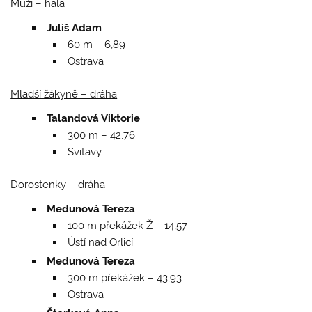
Muži – hala
Juliš Adam
60 m – 6,89
Ostrava
Mladší žákyně – dráha
Talandová Viktorie
300 m – 42,76
Svitavy
Dorostenky – dráha
Medunová Tereza
100 m překážek Ž – 14,57
Ústí nad Orlicí
Medunová Tereza
300 m překážek – 43,93
Ostrava