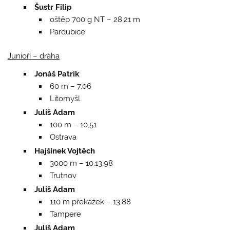
Šustr Filip
oštěp 700 g NT – 28,21 m
Pardubice
Junioři – dráha
Jonáš Patrik
60 m – 7,06
Litomyšl
Juliš Adam
100 m – 10,51
Ostrava
Hajšínek Vojtěch
3000 m – 10:13,98
Trutnov
Juliš Adam
110 m překážek – 13,88
Tampere
Juliš Adam