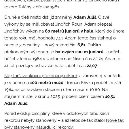
dospělých, tak přepsala svoje maximum z loňského roku i
rekord Taťány z března 1981.
Druhé a třetí místo
drží již zmíněný
Adam Juliš
. O své
výkony by se měl obávat Jindřich Roun. Adam přepsal
Jindřichův výkon na
60 metrů juniorů v hale
, který do února
tohoto roku měl hodnotu 7,14. Adam tento čas stáhnul o
necelé 3 desetiny – nový rekord činí
6,81
. Dalším
překonaným výkonem je
halových 200 m juniorů
. Jindřich
běžel v lednu 1984 v Jablonci nad Nisou čas 22,74. Adam o
41 let později v ostravské hale zaběhl čas
22,07
.
Nejstarší venkovní překonaný rekord
, a zároveň 4. v pořadí,
je v běhu na
100 metrů mužů
. Roman Křivka proběhl v září
1984 na ostravském stadionu cílem časem 10,80. Na
stejném místě, v srpnu 2025, proběhl cílem časem
10,51
Adam Juliš
.
Pořád existují disciplíny, které v oddílových tabulkách
rekordů nebyly stanoveny – a až letos se tak stalo!
Nově tak
byly stanoveny následující rekordy
: