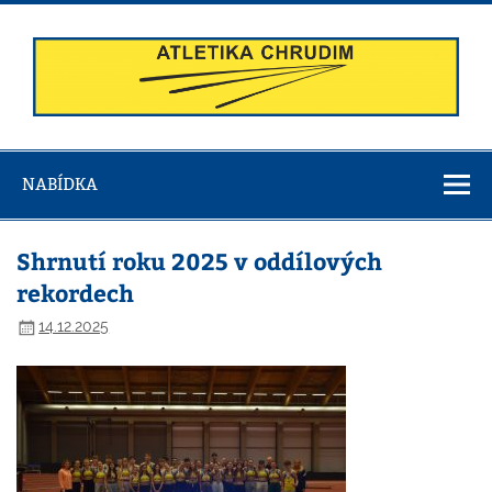
Skip
to
content
Atletika
Chrudim
NABÍDKA
Shrnutí roku 2025 v oddílových
rekordech
14.12.2025