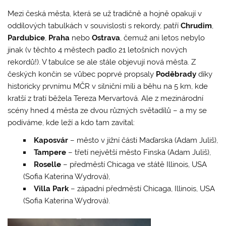
Mezi česká města, která se už tradičně a hojně opakují v
oddílových tabulkách v souvislosti s rekordy, patří
Chrudim
,
Pardubice
,
Praha
nebo
Ostrava
, čemuž ani letos nebylo
jinak (v těchto 4 městech padlo 21 letošních nových
rekordů!). V tabulce se ale stále objevují nová města. Z
českých končin se vůbec poprvé propsaly
Poděbrady
díky
historicky prvnímu MČR v silniční míli a běhu na 5 km, kde
kratší z tratí běžela Tereza Mervartová. Ale z mezinárodní
scény hned 4 města ze dvou různých světadílů – a my se
podíváme, kde leží a kdo tam zavítal:
Kaposvár
– město v jižní části Maďarska (Adam Juliš),
Tampere
– třetí největší město Finska (Adam Juliš),
Roselle
– předměstí Chicaga ve státě Illinois, USA
(Sofia Katerina Wydrová),
Villa Park
– západní předměstí Chicaga, Illinois, USA
(Sofia Katerina Wydrová).