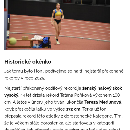
Historické okénko
Jak tomu bylo i loni, podívejme se na tři nejstarší překonané
rekordy v roce 2025.
Nejstarší překonaný oddílový rekord
je
ženský halový skok
vysoký
. 44 let držela rekord Taťána Poňková výkonem 168
cm. A letos v únoru jeho trvání ukončila
Tereza Medunová
,
když přeskočila laťku ve výšce
172 cm
. Terka už loni
přepsala rekord této atletky z dorostenecké kategorie. Tím,
že je věkem stále dorostenka, ale startovala v kategorii