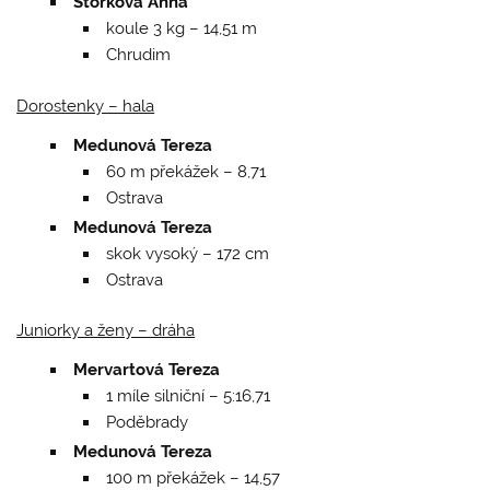
Štorková Anna
koule 3 kg – 14,51 m
Chrudim
Dorostenky – hala
Medunová Tereza
60 m překážek – 8,71
Ostrava
Medunová Tereza
skok vysoký – 172 cm
Ostrava
Juniorky a ženy – dráha
Mervartová Tereza
1 míle silniční – 5:16,71
Poděbrady
Medunová Tereza
100 m překážek – 14,57