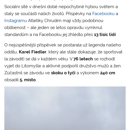
Sociální sítě v dnešní době nepochybně hýbou světem a
staly se součástí našich životů. Příspěvky na
Facebooku
a
Instagramu
Atletiky Chrudim mají vždy podobnou
oblíbenost – ale jeden se letos opravdu vymknul
standardům a na Facebooku jej zhlédlo přes
13 tisíc lidí
.
O nejúspěšnější příspěvek se postarala už legenda našeho
oddílu,
Karel Fiedler
, který ale stále dokazuje, že sportovat
(a závodit) se dá v každém věku. V
76 letech
se rozhodl
vyjet do Litomyšle a aktivně podpořil družstvo mužů a žen.
Zúčastnil se závodu ve
skoku o tyči
a výkonem
240 cm
obsadil
5. místo
.
Video
přehrávač