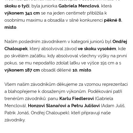
skoku o tyči
, byla juniorka
Gabriela Menclová
, která
výkonem 341 cm
se na jeden centimetr přiblížila k
osobnímu maximu a obsadila v silné konkurenci
pěkné 8.
místo
.
Naším posledním závodníkem v kategorii juniorů byl
Ondřej
Chaloupek
, který absolvoval závod
ve
skoku vysokém
, kde
po skvělém začátku, kdy absolvoval všechny výšky na první
pokus, se mu nepodařilo zdolat laťku ve výšce 191 cm a s
výkonem 187 cm
obsadil dělené
10. místo
.
Všem našim závodníkům děkujeme za vzornou reprezentaci
a blahopřejeme k dosaženým výkonům. Poděkování patří
trenérům závodníků: panu
Karlu Fiedlerovi
(Gabriela
Menclová),
Honzovi Slanařovi a Petru Julišovi
(Adam Juliš,
Patrik Jonáš, Ondřej Chaloupek), kteří připravují naše
závodníky.