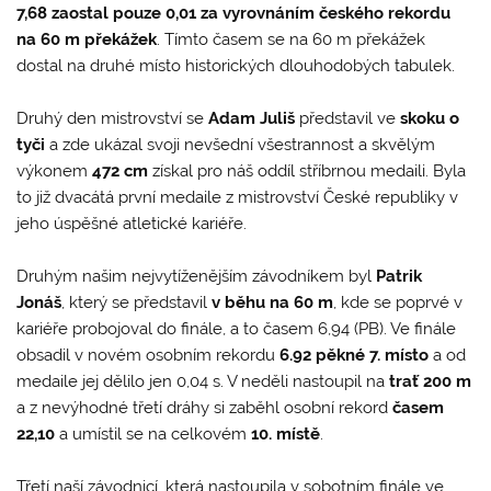
7,68 zaostal pouze 0,01 za vyrovnáním českého rekordu
na 60 m překážek
. Tímto časem se na 60 m překážek
dostal na druhé místo historických dlouhodobých tabulek.
Druhý den mistrovství se
Adam Juliš
představil ve
skoku o
tyči
a zde ukázal svoji nevšední všestrannost a skvělým
výkonem
472 cm
získal pro náš oddíl stříbrnou medaili. Byla
to již dvacátá první medaile z mistrovství České republiky v
jeho úspěšné atletické kariéře.
Druhým našim nejvytíženějším závodníkem byl
Patrik
Jonáš
, který se představil
v běhu na
60 m
, kde se poprvé v
kariéře probojoval do finále, a to časem 6,94 (PB). Ve finále
obsadil v novém osobním rekordu
6.92 pěkné 7. místo
a od
medaile jej dělilo jen 0,04 s. V neděli nastoupil na
trať 200 m
a z nevýhodné třetí dráhy si zaběhl osobní rekord
časem
22,10
a umístil se na celkovém
10. místě
.
Třetí naší závodnicí, která nastoupila v sobotním finále ve