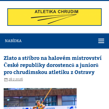
Skip
to
content
Atletika
Chrudim
NABÍDKA
Zlato a stříbro na halovém mistrovství
České republiky dorostenců a juniorů
pro chrudimskou atletiku z Ostravy
28.2.2026