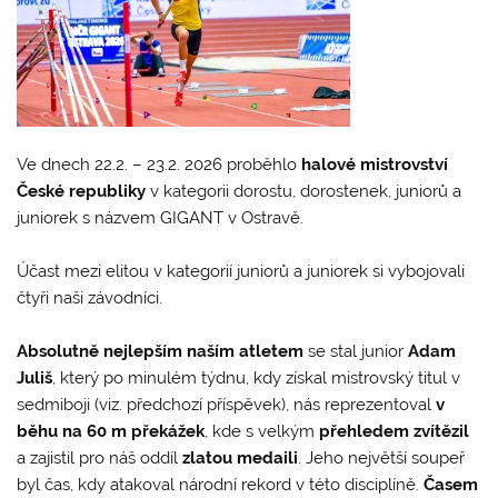
Ve dnech 22.2. – 23.2. 2026 proběhlo
halové mistrovství
České republiky
v kategorii dorostu, dorostenek, juniorů a
juniorek s názvem GIGANT v Ostravě.
Účast mezi elitou v kategorií juniorů a juniorek si vybojovali
čtyři naši závodníci.
Absolutně nejlepším naším atletem
se stal junior
Adam
Juliš
, který po minulém týdnu, kdy získal mistrovský titul v
sedmiboji (viz. předchozí příspěvek), nás reprezentoval
v
běhu na 60 m překážek
, kde s velkým
přehledem zvítězil
a zajistil pro náš oddíl
zlatou medaili
. Jeho největší soupeř
byl čas, kdy atakoval národní rekord v této disciplíně.
Časem