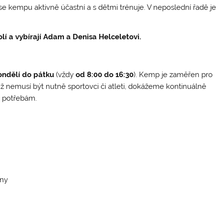
 se kempu aktivně účastní a s dětmi trénuje. V neposlední řadě je
olí a vybírají Adam a Denisa Helceletovi.
ondělí do pátku
(vždy
od 8:00 do 16:30
). Kemp je zaměřen pro
mž nemusí být nutně sportovci či atleti, dokážeme kontinuálně
m potřebám.
iny