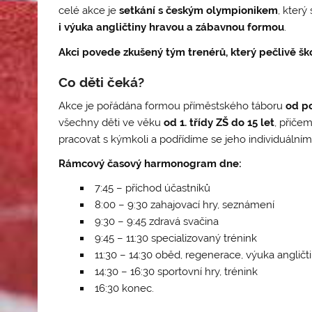
celé akce je
setkání s českým olympionikem
, který
i výuka angličtiny hravou a zábavnou formou
.
Akci povede zkušený tým trenérů, který pečlivě šk
Co děti čeká?
Akce je pořádána formou příměstského táboru
od p
všechny děti ve věku
od 1. třídy ZŠ do 15 let
, přiče
pracovat s kýmkoli a podřídíme se jeho individuální
Rámcový časový harmonogram dne:
7:45 – příchod účastníků
8:00 – 9:30 zahajovací hry, seznámení
9:30 – 9:45 zdravá svačina
9:45 – 11:30 specializovaný trénink
11:30 – 14:30 oběd, regenerace, výuka angličt
14:30 – 16:30 sportovní hry, trénink
16:30 konec.