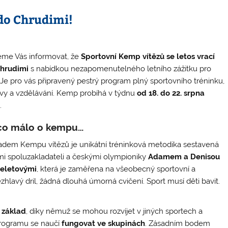
 do Chrudimi!
me Vás informovat, že
Sportovní Kemp vítězů se letos vrací
hrudimi
s nabídkou nezapomenutelného letního zážitku pro
. Je pro vás připravený pestrý program plný sportovního tréninku,
vy a vzdělávání. Kemp probíhá v týdnu
od 18. do 22. srpna
.
o málo o kempu…
adem Kempu vítězů je unikátní tréninková metodika sestavená
mi spoluzakladateli a českými olympioniky
Adamem a Denisou
eletovými
, která je zaměřena na všeobecný sportovní a
bezhlavý dril, žádná dlouhá úmorná cvičení. Sport musí děti bavit.
 základ
, díky němuž se mohou rozvíjet v jiných sportech a
rogramu se naučí
fungovat ve skupinách
. Zásadním bodem