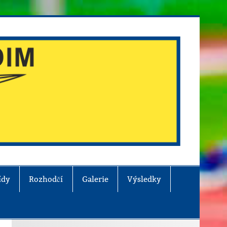
ídy
Rozhodčí
Galerie
Výsledky