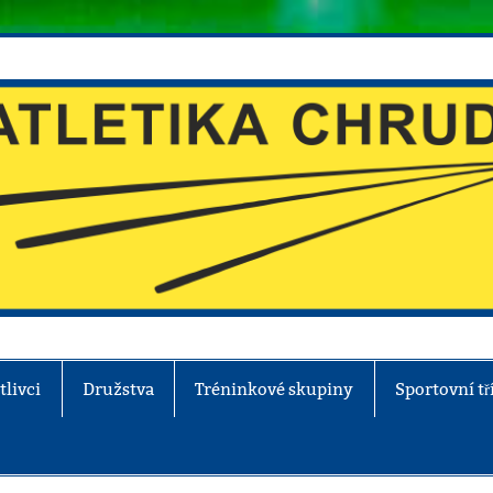
tlivci
Družstva
Tréninkové skupiny
Sportovní tř