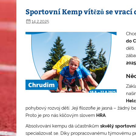
Sportovní Kemp vítězů se vrací
14.2.2025
Chce
do C
děti
zába
2025
Něc
Zákl
naši
Helc
pohybový rozvoj dětí. Její filozofie je jasná – žádný 
Proto je pro nás klíčovým slovem
HRA
.
Absolvování kempu dá účastníkům
skvělý sportovní
specializovat se. Díky propracovanému týmovému p