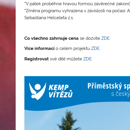
*
V pátek proběhne hravou formou závěrečné zako
*
Změna programu vyhrazena v závislosti na počasí. A
Sebastiana Helceleta z.s.
Co všechno zahrnuje cena
se dozvíte
ZDE
.
Více informací
o celém projektu
ZDE
.
Registrovat
své dítě můžete
ZDE
.