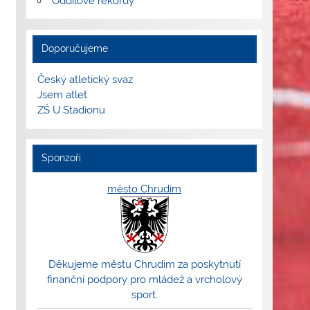
Oddílové rekordy
Doporučujeme
Český atletický svaz
Jsem atlet
ZŠ U Stadionu
Sponzoři
město Chrudim
Děkujeme městu Chrudim za poskytnutí
finanční podpory pro mládež a vrcholový
sport.