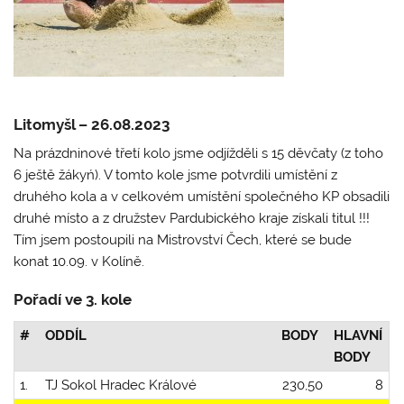
Litomyšl – 26.08.2023
Na prázdninové třetí kolo jsme odjížděli s 15 děvčaty (z toho
6 ještě žákyń). V tomto kole jsme potvrdili umístění z
druhého kola a v celkovém umístění společného KP obsadili
druhé místo a z družstev Pardubického kraje získali titul !!!
Tím jsem postoupili na Mistrovství Čech, které se bude
konat 10.09. v Kolíně.
Pořadí ve 3. kole
#
ODDÍL
BODY
HLAVNÍ
BODY
1.
TJ Sokol Hradec Králové
230,50
8