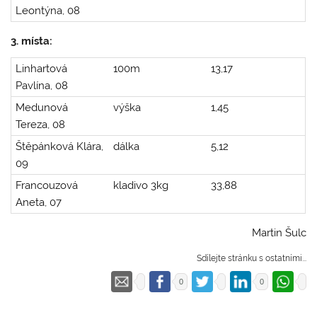
Leontýna, 08
3. místa:
Linhartová
100m
13,17
Pavlína, 08
Medunová
výška
1,45
Tereza, 08
Štěpánková Klára,
dálka
5,12
09
Francouzová
kladivo 3kg
33,88
Aneta, 07
Martin Šulc
Sdílejte stránku s ostatními...
0
0