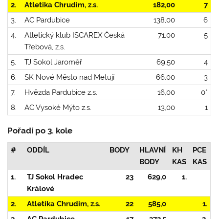
2.
Atletika Chrudim, z.s.
182,00
7
3.
AC Pardubice
138,00
6
4.
Atletický klub ISCAREX Česká
71,00
5
Třebová, z.s.
5.
TJ Sokol Jaroměř
69,50
4
6.
SK Nové Město nad Metují
66,00
3
7.
Hvězda Pardubice z.s.
16,00
0*
8.
AC Vysoké Mýto z.s.
13,00
1
Pořadí po 3. kole
#
ODDÍL
BODY
HLAVNÍ
KH
PCE
BODY
KAS
KAS
1.
TJ Sokol Hradec
23
629,0
1.
Králové
2.
Atletika Chrudim, z.s.
22
585,0
1.
3.
AC Pardubice
17
372,5
2.