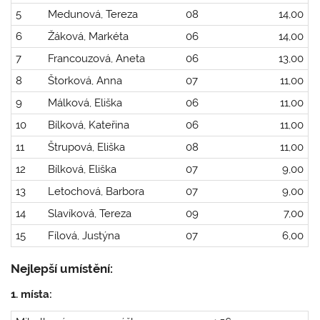
5
Medunová, Tereza
08
14,00
6
Žáková, Markéta
06
14,00
7
Francouzová, Aneta
06
13,00
8
Štorková, Anna
07
11,00
9
Málková, Eliška
06
11,00
10
Bílková, Kateřina
06
11,00
11
Štrupová, Eliška
08
11,00
12
Bílková, Eliška
07
9,00
13
Letochová, Barbora
07
9,00
14
Slavíková, Tereza
09
7,00
15
Fílová, Justýna
07
6,00
Nejlepší umístění:
1. místa: