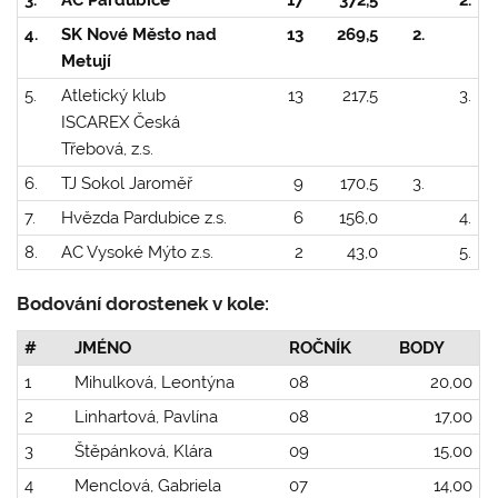
4.
SK Nové Město nad
13
269,5
2.
Metují
5.
Atletický klub
13
217,5
3.
ISCAREX Česká
Třebová, z.s.
6.
TJ Sokol Jaroměř
9
170,5
3.
7.
Hvězda Pardubice z.s.
6
156,0
4.
8.
AC Vysoké Mýto z.s.
2
43,0
5.
Bodování dorostenek v kole:
#
JMÉNO
ROČNÍK
BODY
1
Mihulková, Leontýna
08
20,00
2
Linhartová, Pavlína
08
17,00
3
Štěpánková, Klára
09
15,00
4
Menclová, Gabriela
07
14,00