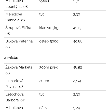
Mihulková
výška
1,56
Leontýna, 08
Menclová
tyč
3,30
Gabriela, 07
Štrupová Eliška,
kladivo 3kg
41,73
08
Bílková Kateřina,
oštěp 500g
40,88
06
2. místa:
Žáková Markéta,
300m přek.
48,52
06
Linhartová
200m
27,74
Pavlína, 08
Letochová
tyč
2,30
Barbora, 07
Mihulková
dálka
5,24