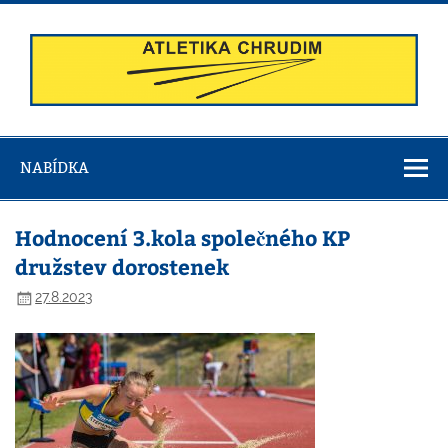
Skip
to
content
Atletika
Chrudim
NABÍDKA
Hodnocení 3.kola společného KP
družstev dorostenek
27.8.2023