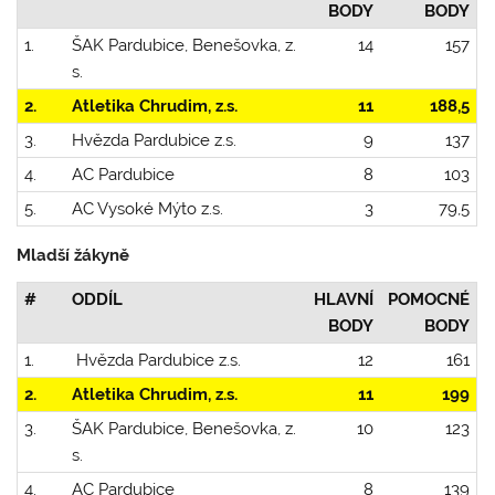
BODY
BODY
1.
ŠAK Pardubice, Benešovka, z.
14
157
s.
2.
Atletika Chrudim, z.s.
11
188,5
3.
Hvězda Pardubice z.s.
9
137
4.
AC Pardubice
8
103
5.
AC Vysoké Mýto z.s.
3
79,5
Mladší žákyně
#
ODDÍL
HLAVNÍ
POMOCNÉ
BODY
BODY
1.
Hvězda Pardubice z.s.
12
161
2.
Atletika Chrudim, z.s.
11
199
3.
ŠAK Pardubice, Benešovka, z.
10
123
s.
4.
AC Pardubice
8
139