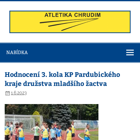
Skip
to
content
Atletika
Chrudim
NABÍDKA
Hodnocení 3. kola KP Pardubického
kraje družstva mladšího žactva
1.6.2023