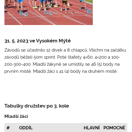
31. 5. 2023 ve Vysokém Mýtě
Závodů se účastnilo 12 dívek a 8 chlapců. Všichni na začátku
závodů běželi 50m sprint. Poté štafety 4×60; 4×200 a 100-
200-300-400. Mladší žákyně se umístily se 46 (5) body na
prvním místě. Mladší žáci s 41 (4) body na druhém místě.
Tabulky družstev po 3. kole
Mladší žáci
#
ODDÍL
HLAVNÍ
POMOCNÉ