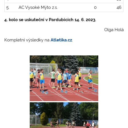
5.
AC Vysoké Mýto z.s.
0
46
4. kolo se uskuteční v Pardubicích 14. 6. 2023.
Olga Holá
Kompletní výsledky na
Atletika.cz
.