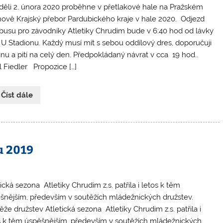
děli 2. února 2020 proběhne v přetlakové hale na Pražském
hově Krajský přebor Pardubického kraje v hale 2020. Odjezd
busu pro závodníky Atletiky Chrudim bude v 6:40 hod od lávky
 U Stadionu. Každý musí mít s sebou oddílový dres, doporučuji
inu a pití na celý den. Předpokládaný návrat v cca 19 hod..
l Fiedler Propozice […]
 Číst dále
u 2019
ická sezona Atletiky Chrudim z.s. patřila i letos k těm
šnějším, především v soutěžích mládežnických družstev.
ěže družstev Atletická sezona Atletiky Chrudim z.s. patřila i
s k těm úspěšnějším, především v soutěžích mládežnických