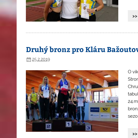
>>
Druhý bronz pro Kláru Bažouto
25.2.2019
O ví
Stro
Chru
tabu
24.m
bron
sezon
>>