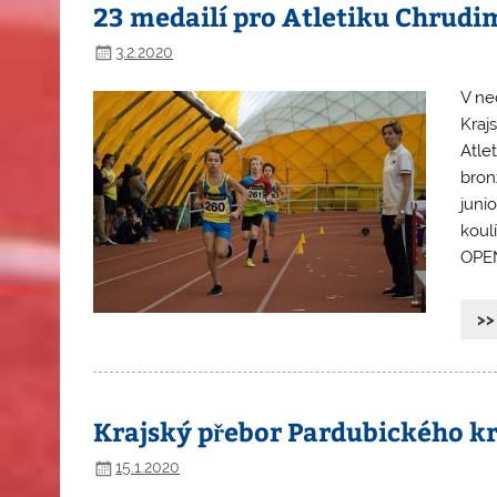
23 medailí pro Atletiku Chrudim
3.2.2020
V ne
Kraj
Atlet
bron
juni
koulí
OPEN
>>
Krajský přebor Pardubického kr
15.1.2020