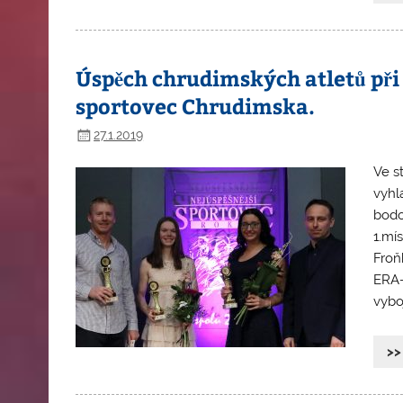
Úspěch chrudimských atletů při
sportovec Chrudimska.
27.1.2019
Ve s
vyhl
bodo
1.mí
Froň
ERA-
vyboj
>>