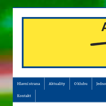
Skip
to
content
Atletika Chrudim
Hlavní strana
Aktuality
O klubu
Jedno
Kontakt