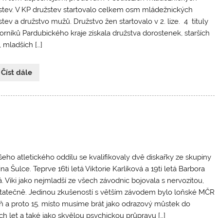
stev. V KP družstev startovalo celkem osm mládežnických
tev a družstvo mužů. Družstvo žen startovalo v 2. lize. 4 tituly
orníků Pardubického kraje získala družstva dorostenek, starších
 mladších […]
 Číst dále
šeho atletického oddílu se kvalifikovaly dvě diskařky ze skupiny
na Šulce. Teprve 16ti letá Viktorie Karlíková a 19ti letá Barbora
á. Viki jako nejmladší ze všech závodnic bojovala s nervozitou,
statečně. Jedinou zkušeností s větším závodem bylo loňské MČR
ň a proto 15. místo musíme brát jako odrazový můstek do
ích let a také jako skvělou psychickou průpravu […]