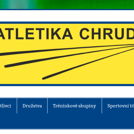
tlivci
Družstva
Tréninkové skupiny
Sportovní tř