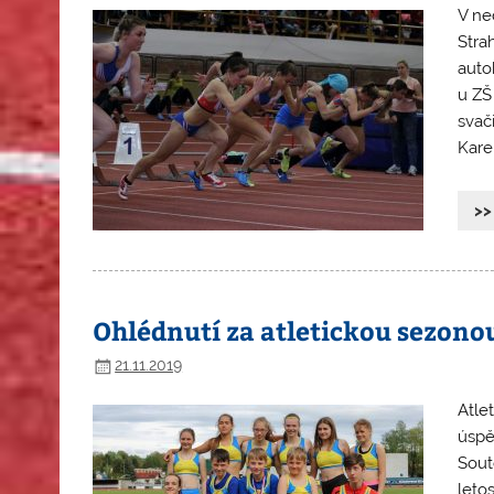
V ne
Stra
auto
u ZŠ
svač
Kare
>>
Ohlédnutí za atletickou sezono
21.11.2019
Atlet
úspě
Sout
leto