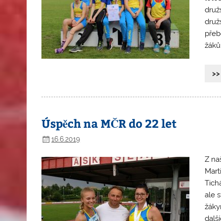
druž
družs
přeb
žáků,
>>
Úspěch na MČR do 22 let
16.6.2019
Z na
Marti
Tich
ale 
žáky
dalš