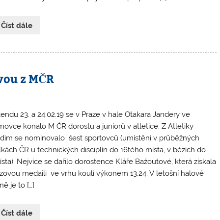
 Číst dále
vou z MČR
kendu 23. a 24.02.19 se v Praze v hale Otakara Jandery ve
movce konalo M ČR dorostu a juniorů v atletice. Z Atletiky
dim se nominovalo šest sportovců (umístění v průběžných
lkách ČR u technických disciplín do 16tého místa, v bězích do
ísta). Nejvíce se dařilo dorostence Kláře Bažoutové, která získala
zovou medaili ve vrhu koulí výkonem 13.24. V letošní halové
ě je to […]
 Číst dále