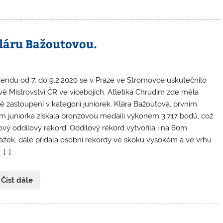
Kláru Bažoutovou.
kendu od 7. do 9.2.2020 se v Praze ve Stromovce uskutečnilo
vé Mistrovství ČR ve vícebojích. Atletika Chrudim zde měla
né zastoupení v kategorii juniorek. Klára Bažoutová, prvním
m juniorka získala bronzovou medaili výkonem 3.717 bodů, což
ový oddílový rekord. Oddílový rekord vytvořila i na 60m
ážek, dále přidala osobní rekordy ve skoku vysokém a ve vrhu
 […]
 Číst dále