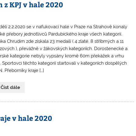
 z KPJ v hale 2020
děli 2.2.2020 se v nafukovací hale v Praze na Strahově konaly
ské přebory jednotlivců Pardubického kraje všech kategorií.
ika Chrudim zde získala 23 medailí ( 4 zlaté, 8 stříbrných a 11
zových ), převážně v žákovských kategoriích. Dorostenecké a
orské kategorie nebyly vypsány kromě 60m překážek a vrhu
. Sportovci těchto kategorií startovali v kategoriích dospělých
. Přeborníky kraje […]
 Číst dále
aje v hale 2020