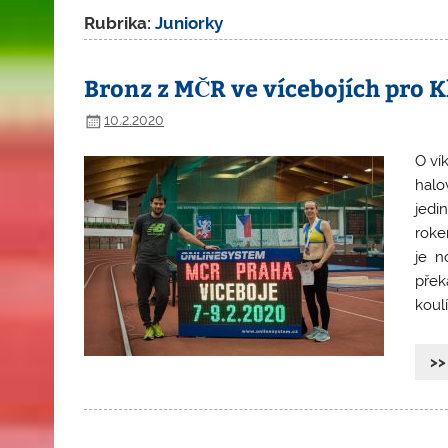
Rubrika:
Juniorky
Bronz z MČR ve vícebojích pro 
10.2.2020
O ví
halo
jedi
roke
je n
přek
koulí.
>>