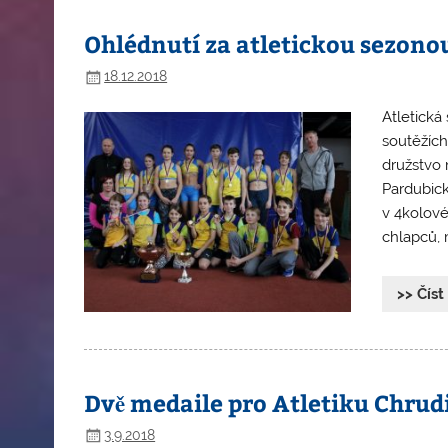
Ohlédnutí za atletickou sezono
18.12.2018
Atletická 
soutěžích
družstvo 
Pardubick
v 4kolové
chlapců, 
>> Číst
Dvě medaile pro Atletiku Chrud
3.9.2018