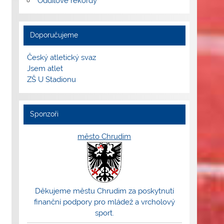
Oddílové rekordy
Doporučujeme
Český atletický svaz
Jsem atlet
ZŠ U Stadionu
Sponzoři
město Chrudim
Děkujeme městu Chrudim za poskytnutí
finanční podpory pro mládež a vrcholový
sport.