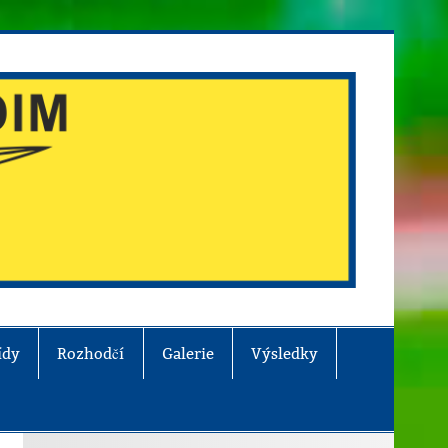
ídy
Rozhodčí
Galerie
Výsledky