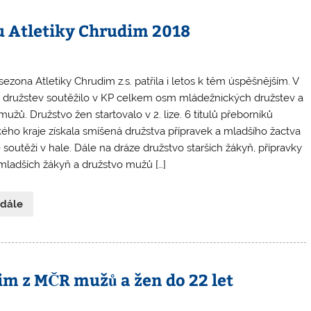
u Atletiky Chrudim 2018
sezona Atletiky Chrudim z.s. patřila i letos k těm úspěšnějším. V
 družstev soutěžilo v KP celkem osm mládežnických družstev a
mužů. Družstvo žen startovalo v 2. lize. 6 titulů přeborníků
ého kraje získala smíšená družstva přípravek a mladšího žactva
 soutěži v hale. Dále na dráze družstvo starších žákyň, přípravky
mladších žákyň a družstvo mužů […]
 dále
im z MČR mužů a žen do 22 let