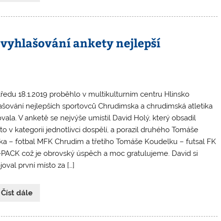
 vyhlašování ankety nejlepší
tředu 18.1.2019 proběhlo v multikulturním centru Hlinsko
ašování nejlepších sportovců Chrudimska a chrudimská atletika
vala. V anketě se nejvýše umístil David Holý, který obsadil
sto v kategorii jednotlivci dospělí, a porazil druhého Tomáše
ka – fotbal MFK Chrudim a třetího Tomáše Koudelku – futsal FK
PACK což je obrovský úspěch a moc gratulujeme. David si
oval první místo za […]
 Číst dále