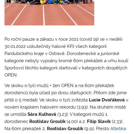
Po roční pauze a zákazu v roce 2021 (covid 19) se v neděli
30.01.2022 uskutečnily halové KPJ všech kategorií
Pardubického kraje v Ostravě. Dorostenecké a juniorské
kategorie nebyly vypsány kromě 60m překážek a vrhu koulí.
Sportovci těchto kategorií startovali v kategoriích dospělých
OPEN.
Ve skoku o tyči mužů + žen OPEN a na 60m překážek
dorostenců byla účast po dvou startujících. Přitom zde jsme
přišli o 5 medailí. Ve skoku o tyči zvítězila
Lucie Dvořáková
v
novém krajském halovém rekordu (3.93). Na druhém místě
se umístila
Sára Kulhavá
(3.23). V kategorii mužů 1.
dorostenec
Rostislav Groulík
(4.00) a 2.
Filip Slavík
(2.33).
Na 60m překážek 2.
Rostislav Groulík
(9.11). Přesto
Atletika