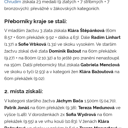
Chrudim
získala 23 medailí (9 zlatých + 7 stříbrných + 7
bronzových), převážně v žákovských kategoriích.
Přeborníky kraje se stali:
V mladším žactvu 3 zlata získala
Klára Štěpánková
(60m
8.57 + 60m překážek 9.92 + dálka 4.63). Dále
Radim Linhart
(1.37) a
Sofie Vrbková
(1.31) ve skoku vysokém. Ve starším
žactvu získal dvě zlata
Dominik Bažout
na 60m překážek
(9.27) + na 800m (2:10.32) a to ještě pro zranění nenastoupil
na 150m. Další přebornický titul získala
Gabriela Menclová
ve skoku o tyči (2.93) a v kategorii žen
Klára Bažoutová
na
60m překážek (9.02).
2. místa získali:
V kategorii staršího žactva
Jáchym Bača
1.500m (5:04.70),
Patrik Jonáš
na 60m překážek (9.38),
Tereza Medunová
ve
výšce (1.48). V dorostenkách 2x
Sofia Wydrová
na 60m
překážek (9.55) a ve vrhu koulí (10.83). V ženách
Klára