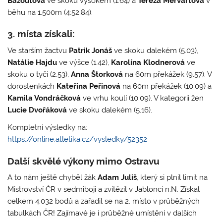
Bažoutová
ve skoku vysokém (1.64) a
Tereza Mervartová
v
běhu na 1.500m (4:52.84).
3. místa získali:
Ve starším žactvu
Patrik Jonáš
ve skoku dalekém (5.03),
Natálie Hajdu
ve výšce (1.42),
Karolína Klodnerová
ve
skoku o tyči (2.53),
Anna Štorková
na 60m překážek (9.57). V
dorostenkách
Kateřina Peřinová
na 60m překážek (10.09) a
Kamila Vondráčková
ve vrhu koulí (10.09). V kategorii žen
Lucie Dvořáková
ve skoku dalekém (5.16).
Kompletní výsledky na:
https://online.atletika.cz/vysledky/52352
Další skvělé výkony mimo Ostravu
A to nám ještě chyběl žák
Adam Juliš
, který si plnil limit na
Mistrovství ČR v sedmiboji a zvítězil v Jablonci n.N. Získal
celkem 4.032 bodů a zařadil se na 2. místo v průběžných
tabulkách ČR! Zajímavé je i průběžné umístění v dalších