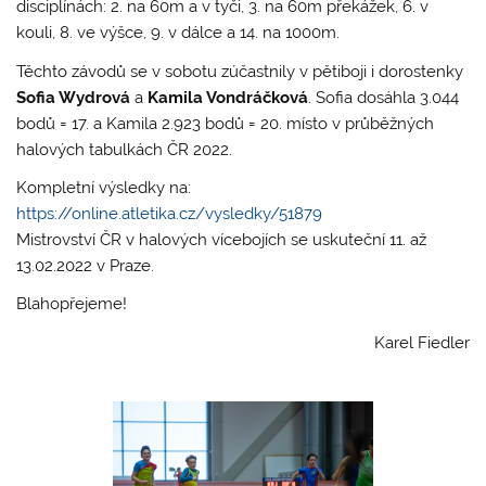
disciplínách: 2. na 60m a v tyči, 3. na 60m překážek, 6. v
kouli, 8. ve výšce, 9. v dálce a 14. na 1000m.
Těchto závodů se v sobotu zúčastnily v pětiboji i dorostenky
Sofia Wydrová
a
Kamila Vondráčková
. Sofia dosáhla 3.044
bodů = 17. a Kamila 2.923 bodů = 20. místo v průběžných
halových tabulkách ČR 2022.
Kompletní výsledky na:
https://online.atletika.cz/vysledky/51879
Mistrovství ČR v halových vícebojích se uskuteční 11. až
13.02.2022 v Praze.
Blahopřejeme!
Karel Fiedler