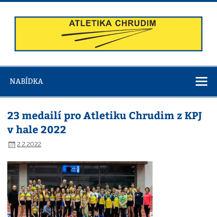
Skip
to
content
Atletika
Chrudim
NABÍDKA
23 medailí pro Atletiku Chrudim z KPJ
v hale 2022
2.2.2022