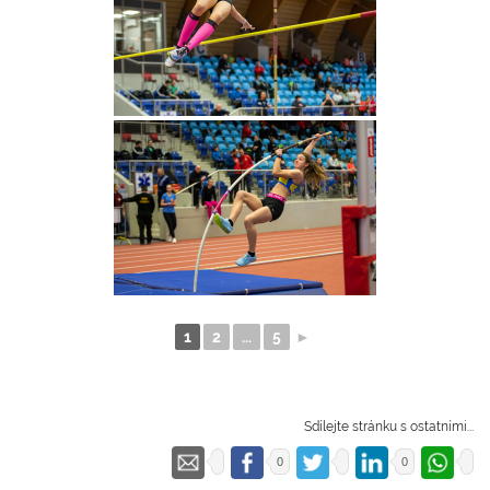
1
2
...
5
►
Sdílejte stránku s ostatními...
0
0